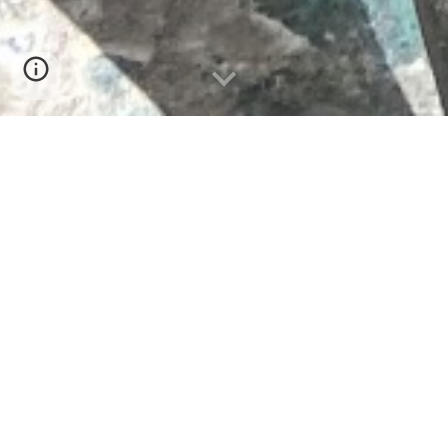
Menschen
brauchen
Geschichten
Jeder hat eine, jeder kennt eine. Geschichten
sind ein Zugang zur Welt. Sie aufzuschreiben
heißt, das eigene Leben erlebbar und spürbar
zu machen. Gar es besser zu verstehen.
Leben Sie am Zürichsee und haben Lust, Ihre